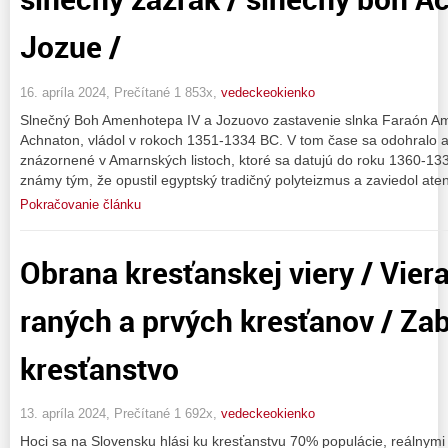
Jozue /
16. apríla 2024, Prečítané 1 853x,
vedeckeokienko
Slnečný Boh Amenhotepa IV a Jozuovo zastavenie slnka Faraón A
Achnaton, vládol v rokoch 1351-1334 BC. V tom čase sa odohralo 
znázornené v Amarnských listoch, ktoré sa datujú do roku 1360-13
známy tým, že opustil egyptský tradičný polyteizmus a zaviedol ate
Pokračovanie článku
Obrana kresťanskej viery / Vier
raných a prvých kresťanov / Za
kresťanstvo
13. apríla 2024, Prečítané 1 692x,
vedeckeokienko
Hoci sa na Slovensku hlási ku kresťanstvu 70% populácie, reálnymi 