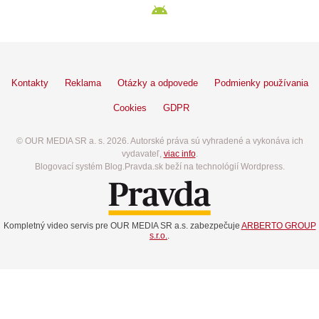
Kontakty
Reklama
Otázky a odpovede
Podmienky používania
Cookies
GDPR
© OUR MEDIA SR a. s. 2026. Autorské práva sú vyhradené a vykonáva ich
vydavateľ,
viac info
.
Blogovací systém Blog.Pravda.sk beží na technológií Wordpress.
Kompletný video servis pre OUR MEDIA SR a.s. zabezpečuje
ARBERTO GROUP
s.r.o.
.