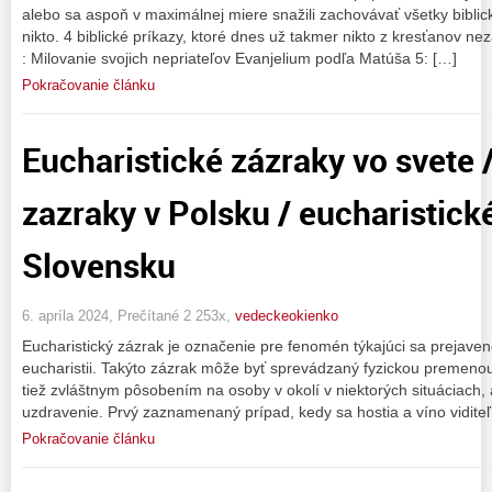
alebo sa aspoň v maximálnej miere snažili zachovávať všetky biblic
nikto. 4 biblické príkazy, ktoré dnes už takmer nikto z kresťanov nez
: Milovanie svojich nepriateľov Evanjelium podľa Matúša 5: […]
Pokračovanie článku
Eucharistické zázraky vo svete 
zazraky v Polsku / eucharistick
Slovensku
6. apríla 2024, Prečítané 2 253x,
vedeckeokienko
Eucharistický zázrak je označenie pre fenomén týkajúci sa prejavene
eucharistii. Takýto zázrak môže byť sprevádzaný fyzickou premenou
tiež zvláštnym pôsobením na osoby v okolí v niektorých situáciach,
uzdravenie. Prvý zaznamenaný prípad, kedy sa hostia a víno vidite
Pokračovanie článku