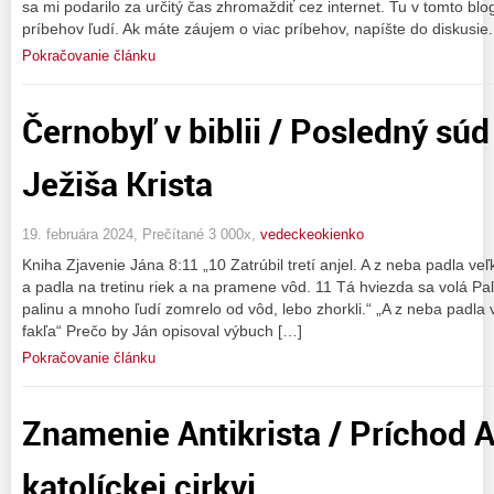
sa mi podarilo za určitý čas zhromaždiť cez internet. Tu v tomto 
príbehov ľudí. Ak máte záujem o viac príbehov, napíšte do diskusie.
Pokračovanie článku
Černobyľ v biblii / Posledný súd
Ježiša Krista
19. februára 2024, Prečítané 3 000x,
vedeckeokienko
Kniha Zjavenie Jána 8:11 „10 Zatrúbil tretí anjel. A z neba padla veľ
a padla na tretinu riek a na pramene vôd. 11 Tá hviezda sa volá Pal
palinu a mnoho ľudí zomrelo od vôd, lebo zhorkli.“ „A z neba padla 
fakľa“ Prečo by Ján opisoval výbuch […]
Pokračovanie článku
Znamenie Antikrista / Príchod An
katolíckej cirkvi