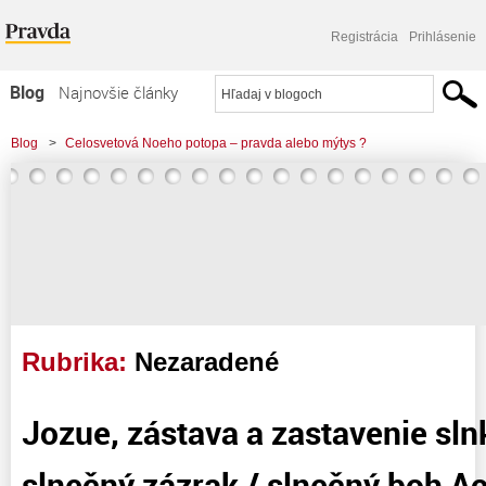
Registrácia
Prihlásenie
Blog
Najnovšie články
Najčítanejšie články
Blog
>
Celosvetová Noeho potopa – pravda alebo mýtys ?
Najkomentovanejšie články
Zoznam blogov
Komerčné blogy
Rubrika:
Nezaradené
Jozue, zástava a zastavenie sln
slnečný zázrak / slnečný boh A