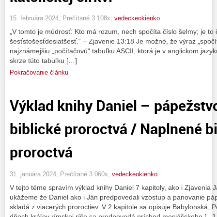
15. februára 2024, Prečítané 3 108x,
vedeckeokienko
„V tomto je múdrosť: Kto má rozum, nech spočíta číslo šelmy; je to č
šesťstošesťdesiatšesť.“ – Zjavenie 13:18 Je možné, že výraz „spočí
najznámejšiu „počítačovú“ tabuľku ASCII, ktorá je v anglickom jazyk
skrze túto tabuľku […]
Pokračovanie článku
Výklad knihy Daniel – pápežstv
biblické proroctvá / Naplnené b
proroctvá
31. januára 2024, Prečítané 3 060x,
vedeckeokienko
V tejto téme spravím výklad knihy Daniel 7 kapitoly, ako i Zjavenia J
ukážeme že Daniel ako i Ján predpovedali vzostup a panovanie páp
skladá z viacerých proroctiev. V 2 kapitole sa opisuje Babylonská, 
dňoch kráľov rímskej ríše sa predpovedá príchod mesiášskeho […]