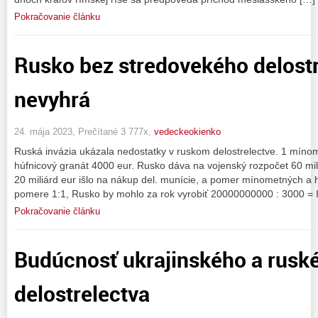
Pokračovanie článku
Rusko bez stredovekého delostr
nevyhrá
24. mája 2023, Prečítané 3 777x,
vedeckeokienko
Ruská invázia ukázala nedostatky v ruskom delostrelectve. 1 míno
húfnicový granát 4000 eur. Rusko dáva na vojenský rozpočet 60 mili
20 miliárd eur išlo na nákup del. munície, a pomer mínometných a 
pomere 1:1, Rusko by mohlo za rok vyrobiť 20000000000 : 3000 = 
Pokračovanie článku
Budúcnosť ukrajinského a rusk
delostrelectva