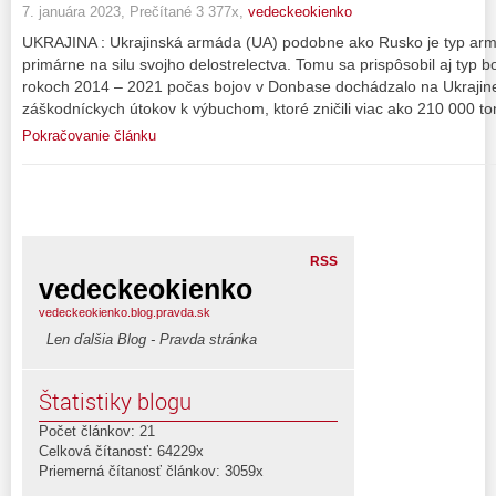
7. januára 2023, Prečítané 3 377x,
vedeckeokienko
UKRAJINA : Ukrajinská armáda (UA) podobne ako Rusko je typ armád
primárne na silu svojho delostrelectva. Tomu sa prispôsobil aj typ 
rokoch 2014 – 2021 počas bojov v Donbase dochádzalo na Ukrajin
záškodníckych útokov k výbuchom, ktoré zničili viac ako 210 000 to
Pokračovanie článku
RSS
vedeckeokienko
vedeckeokienko.blog.pravda.sk
Len ďalšia Blog - Pravda stránka
Štatistiky blogu
Počet článkov: 21
Celková čítanosť: 64229x
Priemerná čítanosť článkov: 3059x