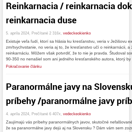
Reinkarnacia / reinkarnacia dok
reinkarnacia duse
5. apríla 2024, Prečítané 2 316x,
vedeckeokienko
Existuje veľa ľudí, ktorí sa hlásia ku kresťanstvu, veria v Ježišovu e
zmŕtvychvstanie, no veria aj to, že kresťanstvo učí o reinkarnácii, a ž
reinkarnáciu. Môžem však potvrdiť, že to nie je pravda. Študoval s
90-350 no nenašiel som ani jedného kresťanského autora, ktorý by
Pokračovanie článku
Paranormálne javy na Slovensku
príbehy /paranormálne javy prí
4. apríla 2024, Prečítané 6 407x,
vedeckeokienko
Zaujímajú vás príbehy paranormálnych javov, skutočné nefalšované
že sa paranormálne javy dejú aj na Slovensku ? Dám vám sem zoz