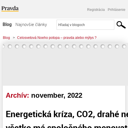
Registrácia
Prihlásenie
Blog
Najnovšie články
Najčítanejšie články
Blog
>
Celosvetová Noeho potopa – pravda alebo mýtys ?
Najkomentovanejšie články
>
Energetická kríza, CO2, drahé nehnuteľnosti, to všetko má spoločného
Zoznam blogov
menovateľa
Komerčné blogy
Archív:
november, 2022
Energetická kríza, CO2, drahé n
všetko má spoločného menovat