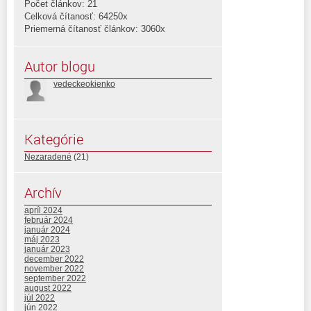
Počet článkov: 21
Celková čítanosť: 64250x
Priemerná čítanosť článkov: 3060x
Autor blogu
vedeckeokienko
Kategórie
Nezaradené
(21)
Archív
apríl 2024
február 2024
január 2024
máj 2023
január 2023
december 2022
november 2022
september 2022
august 2022
júl 2022
jún 2022