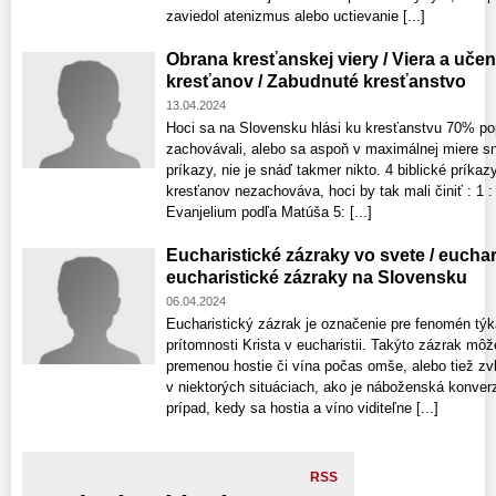
zaviedol atenizmus alebo uctievanie [...]
Obrana kresťanskej viery / Viera a uče
kresťanov / Zabudnuté kresťanstvo
13.04.2024
Hoci sa na Slovensku hlási ku kresťanstvu 70% pop
zachovávali, alebo sa aspoň v maximálnej miere sn
príkazy, nie je snáď takmer nikto. 4 biblické príkaz
kresťanov nezachováva, hoci by tak mali činiť : 1 :
Evanjelium podľa Matúša 5: [...]
Eucharistické zázraky vo svete / euchar
eucharistické zázraky na Slovensku
06.04.2024
Eucharistický zázrak je označenie pre fenomén týka
prítomnosti Krista v eucharistii. Takýto zázrak mô
premenou hostie či vína počas omše, alebo tiež z
v niektorých situáciach, ako je náboženská konve
prípad, kedy sa hostia a víno viditeľne [...]
RSS