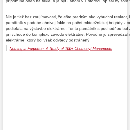
pripomína ohen na fakle, a ja byť Jánom v 1 storočí, opísal by som 
Nie je tiež bez zaujímavosti, že ešte predtým ako vybuchol reaktor,
pamätník v podobe ohnivej fakle na počet mládežníckej brigády z o
podieľala na výstavbe elektrárne. Tento pamätník s pochodňou bo
pri vchode do komplexu závodu elektrátne. Pôvodne ju sprevádzal
elektrárne, ktorý bol však odvtedy odstránený.
Nothing is Forgotten: A Study of 100+ Chernobyl Monuments