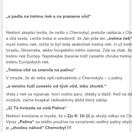
„a padla na tretinu riek a na pramene vôd“
Niektorí skeptici tvrdia, že nešlo o Chernobyl, pretože radiácia z Ch
a vôd sveta. Lenže treba si uvedomiť, že Ján píše len
„tretina riek“
myslí tretinu riek, môže to byť teda akákoľvek tretina riek, či už treti
Izraelu, Slovenska, alebo hocijakého iného územia. Zdá sa však, že
tretinu riek Európy. Najsilnejšie žiarenie totiž zasiahlo zhruba treti
tretinu Európskych riek.
„Tretina vôd sa zmenila na palinu“
V zmysle, že do seba vpili rádioaktivitu z Chernobylu – z paliny
„a mnoho ľudí zomrelo od tých vôd, lebo zhorkli.“
Voda z riek sa vyparuje, tvorí vodnú paru, oblaky a dážď. Keď sa dá
ovzduší, začne kvapkať rádioaktívny dážď ktorý zabíja.
„11 Tá hviezda sa volá Palina“
Niektorí kresťania si myslia, že v
Zjv 8: 10-11
je skrytý odkaz na Ch
Výraz
„Palina“
sa totižto používa na označenie rastliny paliny obyč
je
„zhodou náhod“
Chernobyl !!!