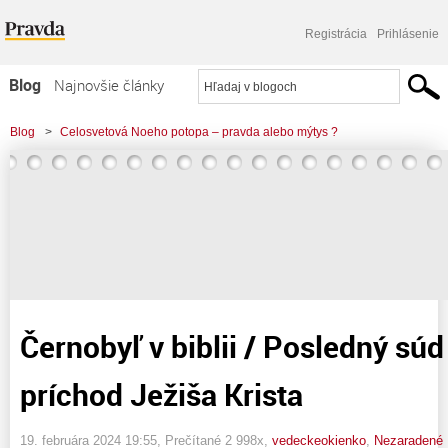
Registrácia
Prihlásenie
Blog
Najnovšie články
Najčítanejšie články
Blog
>
Celosvetová Noeho potopa – pravda alebo mýtys ?
Najkomentovanejšie články
>
Černobyľ v biblii / Posledný súd / Druhý príchod Ježiša Krista
Zoznam blogov
Komerčné blogy
Černobyľ v biblii / Posledný súd
príchod Ježiša Krista
19. februára 2024 19:55
, Prečítané 2 998x,
vedeckeokienko
,
Nezaradené