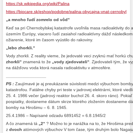
https://sk.wikipedia.org/wiki/Palina
https://biocare.sk/eshop/podobne/palina-obycajna-vnat-cernobyl
„a mnoho ľudí zomrelo od vôd“
Keď sa pri Chernobylskej katastrofe uvoľnila masa radioaktivity do
územím Európy, viacero ľudí zasiahol radioaktívny dážď následko
ožiarenie, ktoré im časom vyústilo do rakoviny.
„lebo zhorkli.“
Vody zhorkli. Z reality vieme, že jedovaté veci zvyknú mať horkú ch
zhorkli“
znamená to že
„vody zjedovateli“
. Zjedovateli tým, že v
na dážďovu voda ktorá nasala radioaktivitu v atmosfére.
_________________
PS :
Zaujímavé je aj preukázanie súvislosti medzi výbuchom bomby
katastrofou. Fatálne chyby pri teste v jadrovej elektrárni, ktoré viedli
25. 4. 1986 večer (jadrový reaktor buchol 26. 4. skoro ráno). Poki
pospiatky, dostaneme dátum skrze ktorého zložením dostaneme dát
bomby na Hirošimu – 6. 8. 1945.
25.4.1986 – Napísané odzadu 6891452 = 6.8.1945/2
A čo znamená tá
„2“
? Možno to je narážka na to, že Hirošima pre
z
dvoch
atómových výbuchov V tom čase, tým druhým bolo Nagasa