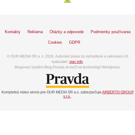
Kontakty
Reklama
Otázky a odpovede
Podmienky používania
Cookies
GDPR
© OUR MEDIA SR a. s. 2026. Autorské práva sú vyhradené a vykonáva ich
vydavateľ,
viac info
.
Blogovací systém Blog.Pravda.sk beží na technológií Wordpress.
Kompletný video servis pre OUR MEDIA SR a.s. zabezpečuje
ARBERTO GROUP
s.r.o.
.