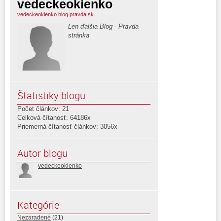
vedeckeokienko
vedeckeokienko.blog.pravda.sk
Len ďalšia Blog - Pravda
stránka
Štatistiky blogu
Počet článkov: 21
Celková čítanosť: 64186x
Priemerná čítanosť článkov: 3056x
Autor blogu
vedeckeokienko
Kategórie
Nezaradené
(21)