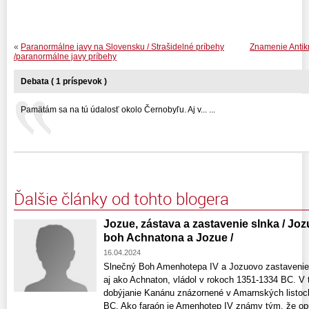
«
Paranormálne javy na Slovensku / Strašidelné príbehy
Znamenie Antikri
/paranormálne javy príbehy
Debata ( 1 príspevok )
Pamätám sa na tú údalosť okolo Černobyľu. Aj v... ...
Ďalšie články od tohto blogera
Jozue, zástava a zastavenie slnka / Joz
boh Achnatona a Jozue /
16.04.2024
Slnečný Boh Amenhotepa IV a Jozuovo zastaveni
aj ako Achnaton, vládol v rokoch 1351-1334 BC. V
dobýjanie Kanánu znázornené v Amarnských listoch
BC. Ako faraón je Amenhotep IV známy tým, že opu