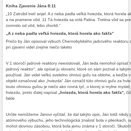
Kniha Zjavenie Jána 8:11
„10 Zatrúbil tretí anjel. A z neba padla veľká hviezda, ktorá horela ak
a na pramene vôd. 11 Tá hviezda sa volá Palina. Tretina vôd sa pr
zomrelo od vôd, lebo zhorkli.“
„A z neba padla veľká hviezda, ktorá horela ako fakľa“
Prečo by Ján opisoval výbuch Chernobylského jadrového reaktoru
pri zjavení videl zrejme niečo takéto
V 1 storočí jadrové reaktory neexistovali, Ján teda nemohol opísať 
jadrový reaktor“, ale opísal ju slovami, ktoré on sám poznal a taký
používal. Ján videl veľkú svetelno ohnivú guľu na oblohe, a keďže v
objekt označoval ako „hviezda“ Ján označil túto ohnivú guľu za hvie
touto ohnivou guľou je niečo ako rovná tyč, o ktorej si mylne myslel
hviezdu, preto ďalej napísal
„hviezda, ktorá horela ako fakľa“,
čiž
fakle.
Určite nemôžeme Jánovi vyčítať, že dal takýto opis, Ján totiž nikd
atómového výbuchu, jeho technologická znalosť bola v plienkach, op
mohol slovnou zásobou, ktorá bola jemu známa v 1 storočí. Skutočne